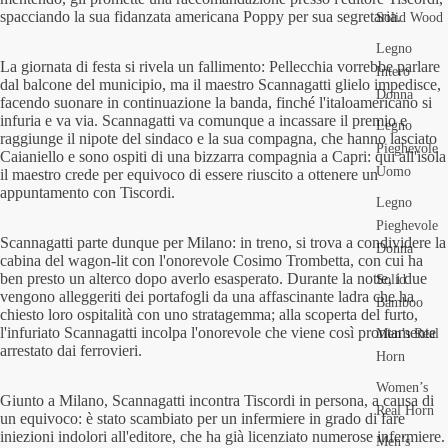
spacciando la sua fidanzata americana Poppy per sua segretaria.
Solid Wood
Legno
La giornata di festa si rivela un fallimento: Pellecchia vorrebbe parlare
Intero
dal balcone del municipio, ma il maestro Scannagatti glielo impedisce,
Donna
facendo suonare in continuazione la banda, finché l'italoamericano si
infuria e va via. Scannagatti va comunque a incassare il premio e
Legno
raggiunge il nipote del sindaco e la sua compagna, che hanno lasciato
Pieghevole
Caianiello e sono ospiti di una bizzarra compagnia a Capri: qui all'isola
Uomo
il maestro crede per equivoco di essere riuscito a ottenere un
appuntamento con Tiscordi.
Legno
Pieghevole
Scannagatti parte dunque per Milano: in treno, si trova a condividere la
Donna
cabina del wagon-lit con l'onorevole Cosimo Trombetta, con cui ha
ben presto un alterco dopo averlo esasperato. Durante la notte, i due
Solid
vengono alleggeriti dei portafogli da una affascinante ladra che ha
Bamboo
chiesto loro ospitalità con uno stratagemma; alla scoperta del furto,
l'infuriato Scannagatti incolpa l'onorevole che viene così prontamente
Men’s Real
arrestato dai ferrovieri.
Horn
Women’s
Giunto a Milano, Scannagatti incontra Tiscordi in persona, a causa di
Real Horn
un equivoco: è stato scambiato per un infermiere in grado di fare
iniezioni indolori all'editore, che ha già licenziato numerose infermiere.
Men’s