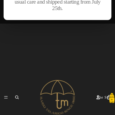
usual care and shipped starting from July
25th.
Total
items
The Story
in
cart:
0