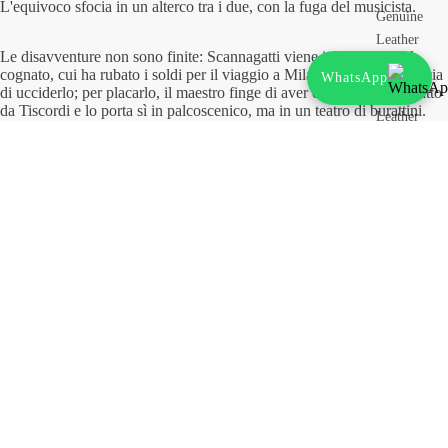
L'equivoco sfocia in un alterco tra i due, con la fuga del musicista.
Genuine
Leather
Le disavventure non sono finite: Scannagatti viene intercettato dal
Women’s
cognato, cui ha rubato i soldi per il viaggio a Milano, il quale minaccia
WhatsApp
di ucciderlo; per placarlo, il maestro finge di aver ottenuto un contratto
Genuine
da Tiscordi e lo porta sì in palcoscenico, ma in un teatro di burattini.
Leather
All'inizio Scannagatti riesce a ingannare il parente fingendosi
una marionetta e interpretando uno spettacolo, in cui si esibisce
Luxury
ballando sul tema di Parade of the Wooden Soldiers.
€85,00
Tuttavia il cognato lo riconosce e lo incalza con il coltello a scatto. A
sorpresa, Tiscordi per caso legge e gradisce uno spartito di Scannagatti
e il paese di Caianiello gli rende omaggio: a scoprire la targa in suo
onore c'è proprio l'onorevole Trombetta.
PINOCCHIO
Decrease
Increase
quantity
quantity
Add to cart
Share
Men’s
Deliveries
Long