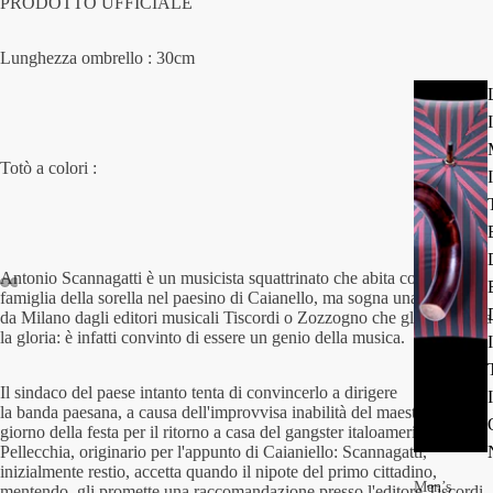
PRODOTTO UFFICIALE
Lunghezza ombrello : 30cm
I
Totò a colori :
I
Antonio Scannagatti è un musicista squattrinato che abita con la
famiglia della sorella nel paesino di Caianello, ma sogna una chiamata
Open
Open
Open
Open
Open
Open
da Milano dagli editori musicali Tiscordi o Zozzogno che gli garantisca
la gloria: è infatti convinto di essere un genio della musica.
image
image
image
image
image
image
I
in
in
in
in
in
in
full
full
full
full
full
full
Il sindaco del paese intanto tenta di convincerlo a dirigere
I
la banda paesana, a causa dell'improvvisa inabilità del maestro, nel
screen
screen
screen
screen
screen
screen
giorno della festa per il ritorno a casa del gangster italoamericano Joe
Pellecchia, originario per l'appunto di Caianiello: Scannagatti,
inizialmente restio, accetta quando il nipote del primo cittadino,
Men’s
mentendo, gli promette una raccomandazione presso l'editore Tiscordi,